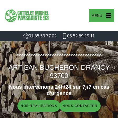
MENU
01 85 53 77 02
06 52 89 19 11
ARTISAN BÛCHERON DRANCY
93700
Nous intervenons 24h/24 sur 7j/7 en cas
d'urgence
NOS RÉALISATIONS
NOUS CONTACTER