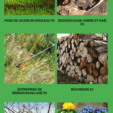
POSE DE GAZON EN ROULEAU 93
DESSOUCHAGE ARBRE ET HAIE
93
ENTREPRISE DE
BÛCHERON 93
DÉBROUSSAILLAGE 93