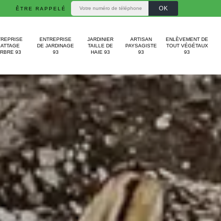
ÊTRE RAPPELÉ
TREPRISE
ENTREPRISE
JARDINIER
ARTISAN
ENLÈVEMENT DE
BATTAGE
DE JARDINAGE
TAILLE DE
PAYSAGISTE
TOUT VÉGÉTAUX
ARBRE 93
93
HAIE 93
93
93