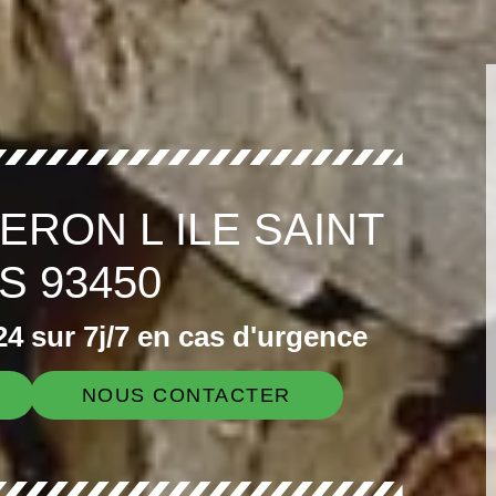
ERON L ILE SAINT
S 93450
4 sur 7j/7 en cas d'urgence
NOUS CONTACTER