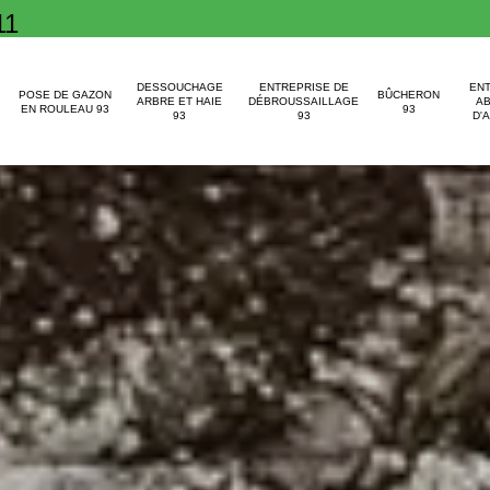
11
DESSOUCHAGE
ENTREPRISE DE
EN
POSE DE GAZON
BÛCHERON
ARBRE ET HAIE
DÉBROUSSAILLAGE
A
EN ROULEAU 93
93
93
93
D'