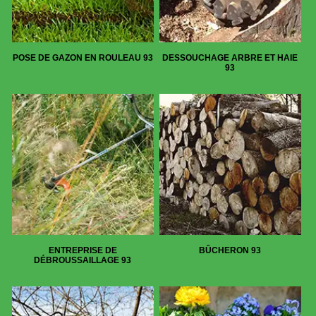
POSE DE GAZON EN ROULEAU 93
DESSOUCHAGE ARBRE ET HAIE
93
ENTREPRISE DE
BÛCHERON 93
DÉBROUSSAILLAGE 93