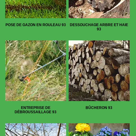
POSE DE GAZON EN ROULEAU 93
DESSOUCHAGE ARBRE ET HAIE
93
ENTREPRISE DE
BÛCHERON 93
DÉBROUSSAILLAGE 93