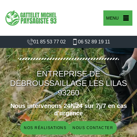
MENU
01 85 53 77 02
06 52 89 19 11
ENTREPRISE DE
DÉBROUSSAILLAGE LES LILAS
93260
Nous intervenons 24h/24 sur 7j/7 en cas
d'urgence
NOS RÉALISATIONS
NOUS CONTACTER