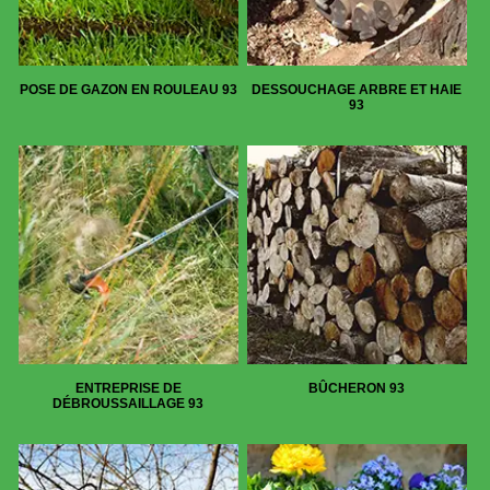
POSE DE GAZON EN ROULEAU 93
DESSOUCHAGE ARBRE ET HAIE
93
ENTREPRISE DE
BÛCHERON 93
DÉBROUSSAILLAGE 93