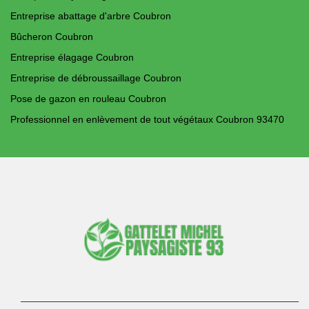
Entreprise abattage d'arbre Coubron
Bûcheron Coubron
Entreprise élagage Coubron
Entreprise de débroussaillage Coubron
Pose de gazon en rouleau Coubron
Professionnel en enlèvement de tout végétaux Coubron 93470