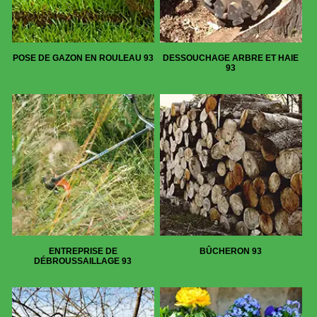
POSE DE GAZON EN ROULEAU 93
DESSOUCHAGE ARBRE ET HAIE
93
ENTREPRISE DE
BÛCHERON 93
DÉBROUSSAILLAGE 93