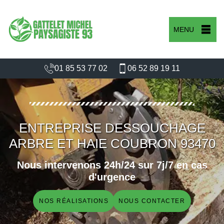
MENU
01 85 53 77 02
06 52 89 19 11
ENTREPRISE DESSOUCHAGE
ARBRE ET HAIE COUBRON 93470
Nous intervenons 24h/24 sur 7j/7 en cas
d'urgence
NOS RÉALISATIONS
NOUS CONTACTER