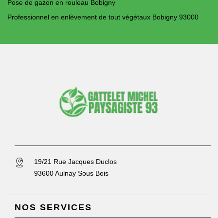
Pose de gazon en rouleau Bobigny
Professionnel en enlèvement de tout végétaux Bobigny 93000
19/21 Rue Jacques Duclos
93600 Aulnay Sous Bois
NOS SERVICES