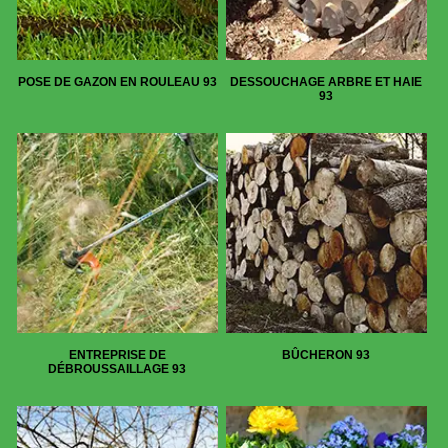
POSE DE GAZON EN ROULEAU 93
DESSOUCHAGE ARBRE ET HAIE
93
ENTREPRISE DE
BÛCHERON 93
DÉBROUSSAILLAGE 93