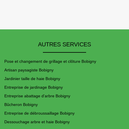
AUTRES SERVICES
Pose et changement de grillage et clôture Bobigny
Artisan paysagiste Bobigny
Jardinier taille de haie Bobigny
Entreprise de jardinage Bobigny
Entreprise abattage d'arbre Bobigny
Bûcheron Bobigny
Entreprise de débroussaillage Bobigny
Dessouchage arbre et haie Bobigny