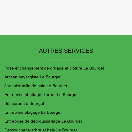
AUTRES SERVICES
Pose et changement de grillage et clôture Le Bourget
Artisan paysagiste Le Bourget
Jardinier taille de haie Le Bourget
Entreprise abattage d'arbre Le Bourget
Bûcheron Le Bourget
Entreprise élagage Le Bourget
Entreprise de débroussaillage Le Bourget
Dessouchage arbre et haie Le Bourget