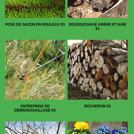
POSE DE GAZON EN ROULEAU 93
DESSOUCHAGE ARBRE ET HAIE
93
ENTREPRISE DE
BÛCHERON 93
DÉBROUSSAILLAGE 93