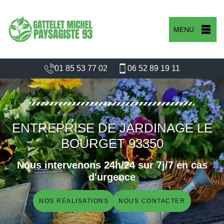
MENU
01 85 53 77 02
06 52 89 19 11
ENTREPRISE DE JARDINAGE LE
BOURGET 93350
Nous intervenons 24h/24 sur 7j/7 en cas
d'urgence
NOS RÉALISATIONS
NOUS CONTACTER