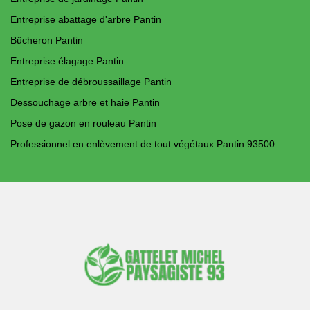
Entreprise abattage d'arbre Pantin
Bûcheron Pantin
Entreprise élagage Pantin
Entreprise de débroussaillage Pantin
Dessouchage arbre et haie Pantin
Pose de gazon en rouleau Pantin
Professionnel en enlèvement de tout végétaux Pantin 93500