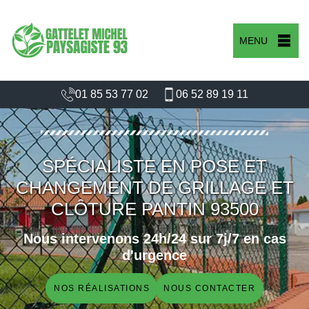
MENU
01 85 53 77 02
06 52 89 19 11
SPÉCIALISTE EN POSE ET
CHANGEMENT DE GRILLAGE ET
CLÔTURE PANTIN 93500
Nous intervenons 24h/24 sur 7j/7 en cas
d'urgence
NOS RÉALISATIONS
NOUS CONTACTER