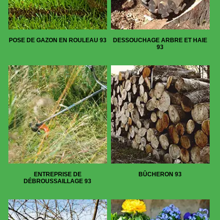
POSE DE GAZON EN ROULEAU 93
DESSOUCHAGE ARBRE ET HAIE
93
ENTREPRISE DE
BÛCHERON 93
DÉBROUSSAILLAGE 93