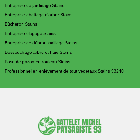
Entreprise de jardinage Stains
Entreprise abattage d'arbre Stains
Bûcheron Stains
Entreprise élagage Stains
Entreprise de débroussaillage Stains
Dessouchage arbre et haie Stains
Pose de gazon en rouleau Stains
Professionnel en enlèvement de tout végétaux Stains 93240