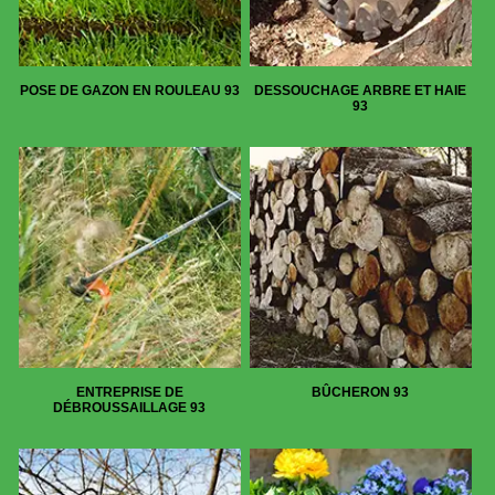
POSE DE GAZON EN ROULEAU 93
DESSOUCHAGE ARBRE ET HAIE
93
ENTREPRISE DE
BÛCHERON 93
DÉBROUSSAILLAGE 93