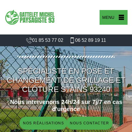
MENU
01 85 53 77 02
06 52 89 19 11
SPÉCIALISTE EN POSE ET
CHANGEMENT DE GRILLAGE ET
CLÔTURE STAINS 93240
Nous intervenons 24h/24 sur 7j/7 en cas
d'urgence
NOS RÉALISATIONS
NOUS CONTACTER