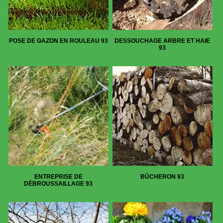
POSE DE GAZON EN ROULEAU 93
DESSOUCHAGE ARBRE ET HAIE
93
ENTREPRISE DE
BÛCHERON 93
DÉBROUSSAILLAGE 93