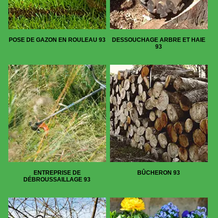
POSE DE GAZON EN ROULEAU 93
DESSOUCHAGE ARBRE ET HAIE
93
ENTREPRISE DE
BÛCHERON 93
DÉBROUSSAILLAGE 93