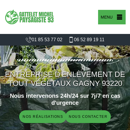
MENU
01 85 53 77 02
06 52 89 19 11
ENTREPRISE D'ENLÈVEMENT DE
TOUT VÉGÉTAUX GAGNY 93220
Nous intervenons 24h/24 sur 7j/7 en cas
d'urgence
NOS RÉALISATIONS
NOUS CONTACTER