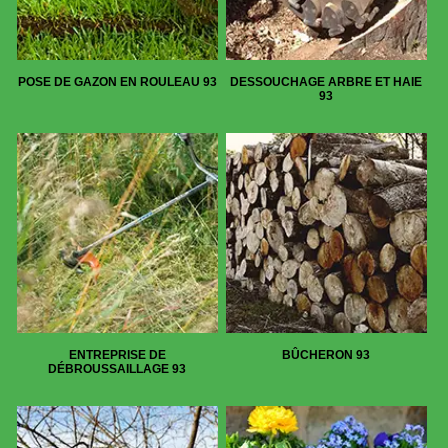
POSE DE GAZON EN ROULEAU 93
DESSOUCHAGE ARBRE ET HAIE
93
ENTREPRISE DE
BÛCHERON 93
DÉBROUSSAILLAGE 93