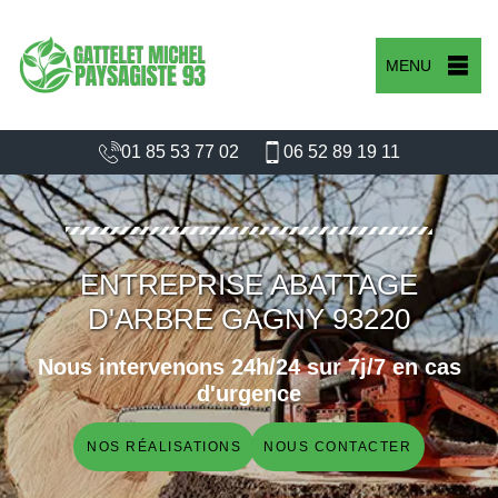
MENU
01 85 53 77 02
06 52 89 19 11
ENTREPRISE ABATTAGE
D'ARBRE GAGNY 93220
Nous intervenons 24h/24 sur 7j/7 en cas
d'urgence
NOS RÉALISATIONS
NOUS CONTACTER