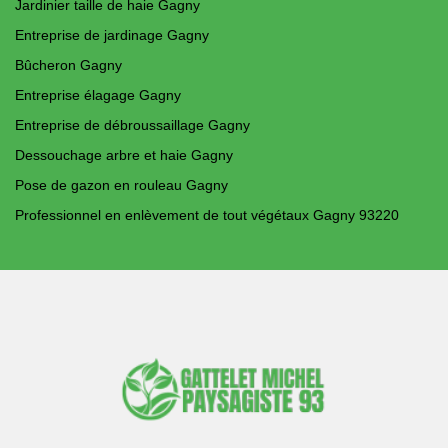
Jardinier taille de haie Gagny
Entreprise de jardinage Gagny
Bûcheron Gagny
Entreprise élagage Gagny
Entreprise de débroussaillage Gagny
Dessouchage arbre et haie Gagny
Pose de gazon en rouleau Gagny
Professionnel en enlèvement de tout végétaux Gagny 93220