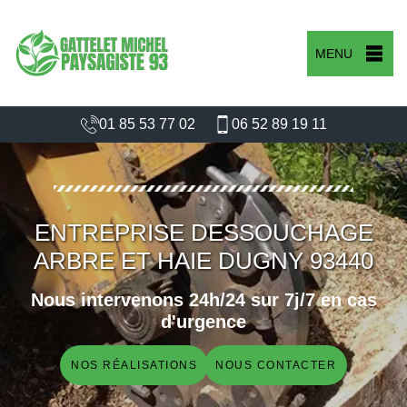
MENU
01 85 53 77 02
06 52 89 19 11
ENTREPRISE DESSOUCHAGE
ARBRE ET HAIE DUGNY 93440
Nous intervenons 24h/24 sur 7j/7 en cas
d'urgence
NOS RÉALISATIONS
NOUS CONTACTER