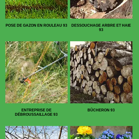
POSE DE GAZON EN ROULEAU 93
DESSOUCHAGE ARBRE ET HAIE
93
ENTREPRISE DE
BÛCHERON 93
DÉBROUSSAILLAGE 93