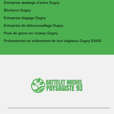
Entreprise abattage d'arbre Dugny
Bûcheron Dugny
Entreprise élagage Dugny
Entreprise de débroussaillage Dugny
Pose de gazon en rouleau Dugny
Professionnel en enlèvement de tout végétaux Dugny 93440