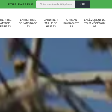
ÊTRE RAPPELÉ
TREPRISE
ENTREPRISE
JARDINIER
ARTISAN
ENLÈVEMENT DE
BATTAGE
DE JARDINAGE
TAILLE DE
PAYSAGISTE
TOUT VÉGÉTAUX
ARBRE 93
93
HAIE 93
93
93