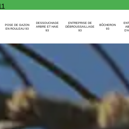
11
DESSOUCHAGE
ENTREPRISE DE
EN
POSE DE GAZON
BÛCHERON
ARBRE ET HAIE
DÉBROUSSAILLAGE
A
EN ROULEAU 93
93
93
93
D'